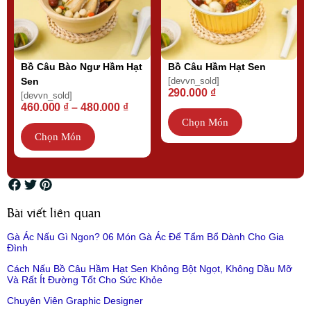
Bồ Câu Bào Ngư Hầm Hạt
Bồ Câu Hầm Hạt Sen
Sen
[devvn_sold]
290.000
₫
[devvn_sold]
460.000
₫
–
480.000
₫
Chọn Món
Chọn Món
Bài viết liên quan
Gà Ác Nấu Gì Ngon? 06 Món Gà Ác Để Tẩm Bổ Dành Cho Gia
Đình
Cách Nấu Bồ Câu Hầm Hạt Sen Không Bột Ngọt, Không Dầu Mỡ
Và Rất Ít Đường Tốt Cho Sức Khỏe
Chuyên Viên Graphic Designer