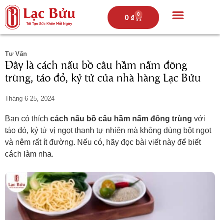
0
0
₫
Trang chủ
Câu chuyện lạc bửu
Thực đơn
Hoạt động
Tư Vấn
Đây là cách nấu bồ câu hầm nấm đông
trùng, táo đỏ, kỷ tử của nhà hàng Lạc Bửu
Tháng 6 25, 2024
Bạn có thích
cách nấu bồ câu hầm nấm đông trùng
với
táo đỏ, kỷ tử vị ngọt thanh tự nhiên mà không dùng bột ngọt
và nêm rất ít đường. Nếu có, hãy đọc bài viết này để biết
cách làm nha.