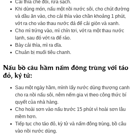
Cải thìa chẻ đôi, rửa sạch.
Khi dùng món, nấu một nồi nước sôi, cho chút đường
và dầu ăn vào, cho cải thìa vào chần khoảng 1 phút,
vớt ra cho vào thau nước đá để cải giòn và xanh.
Cho mì trứng vào, mì chín tơi, vớt ra một thau nước
lạnh, sau đó vớt ra để ráo.
Bày cải thìa, mì ra dĩa.
Chuản bị muối tiêu chanh.
Nấu bồ câu hầm nấm đông trùng với táo
đỏ, kỷ tử:
Sau một ngày hầm, mình lấy nước dùng thượng canh
cho ra nồi nấu sôi, nêm nếm gia vị theo công thức bí
quyết của nhà hàng.
Cho hoài sơn vào nấu trước 15 phút vì hoài sơn lâu
mềm hơn.
Tiếp tục cho táo đỏ, kỳ tử và nấm đông trùng, bồ câu
vào nồi nước dùng.