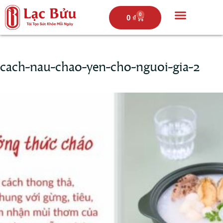
0
0
₫
Trang chủ
Câu chuyện lạc bửu
Thực đơn
Hoạt động
cach-nau-chao-yen-cho-nguoi-gia-2