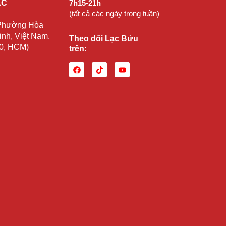
ẠC
7h15-21h
(tất cả các ngày trong tuần)
 Phường Hòa
nh, Việt Nam.
Theo dõi Lạc Bửu
10, HCM)
trên: