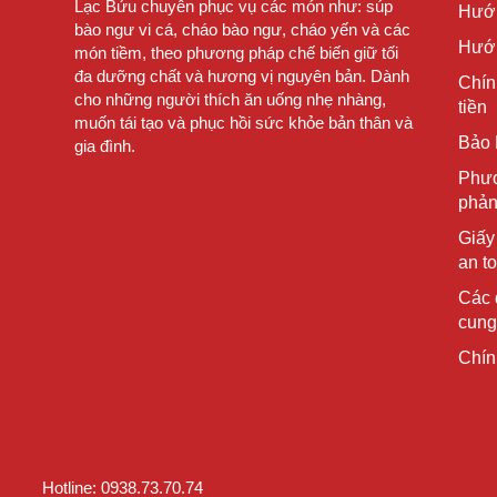
Lạc Bửu chuyên phục vụ các món như: súp
Hướ
bào ngư vi cá, cháo bào ngư, cháo yến và các
Hướn
món tiềm, theo phương pháp chế biến giữ tối
đa dưỡng chất và hương vị nguyên bản. Dành
Chín
cho những người thích ăn uống nhẹ nhàng,
tiền
muốn tái tạo và phục hồi sức khỏe bản thân và
Bảo 
gia đình.
Phươ
phản
Giấy
an t
Các 
cung
Chín
Hotline: 0938.73.70.74