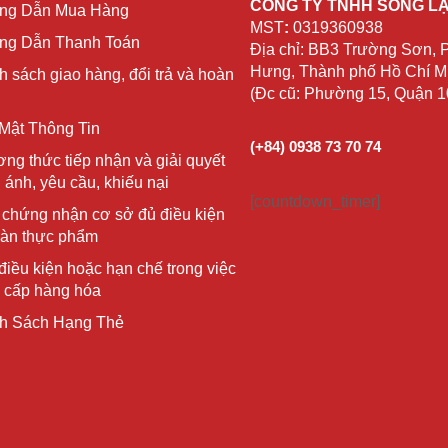
CÔNG TY TNHH SỐNG L
ng Dẫn Mua Hàng
MST
:
0319360938
g Dẫn Thanh Toán
Địa chỉ: BB3 Trường Sơn,
Hưng, Thành phố Hồ Chí Mi
h sách giao hàng, đổi trả và hoàn
(Đc cũ: Phường 15, Quận 
Mật Thông Tin
(+84) 0938 73 70 74
ng thức tiếp nhận và giải quyết
 ánh, yêu cầu, khiếu nại
[countdown_timer]
 chứng nhận cơ sở đủ điều kiện
oàn thực phẩm
điều kiện hoặc hạn chế trong việc
 cấp hàng hóa
h Sách Hạng Thẻ