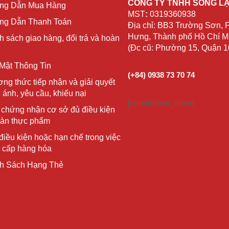
CÔNG TY TNHH SỐNG L
ng Dẫn Mua Hàng
MST
:
0319360938
g Dẫn Thanh Toán
Địa chỉ: BB3 Trường Sơn,
Hưng, Thành phố Hồ Chí Mi
h sách giao hàng, đổi trả và hoàn
(Đc cũ: Phường 15, Quận 
Mật Thông Tin
(+84) 0938 73 70 74
ng thức tiếp nhận và giải quyết
 ánh, yêu cầu, khiếu nại
[countdown_timer]
 chứng nhận cơ sở đủ điều kiện
oàn thực phẩm
điều kiện hoặc hạn chế trong việc
 cấp hàng hóa
h Sách Hạng Thẻ