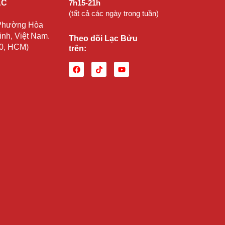
ẠC
7h15-21h
(tất cả các ngày trong tuần)
 Phường Hòa
nh, Việt Nam.
Theo dõi Lạc Bửu
10, HCM)
trên: