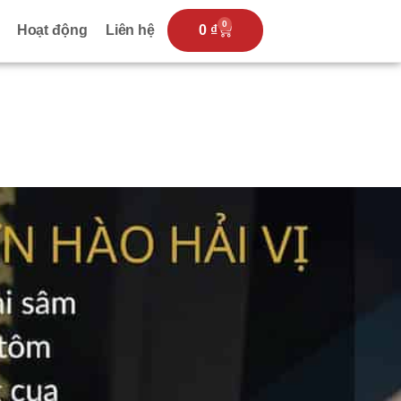
0
Hoạt động
Liên hệ
0
₫