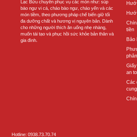
Lạc Bửu chuyên phục vụ các món như: súp
Hướ
bào ngư vi cá, cháo bào ngư, cháo yến và các
Hướn
món tiềm, theo phương pháp chế biến giữ tối
đa dưỡng chất và hương vị nguyên bản. Dành
Chín
cho những người thích ăn uống nhẹ nhàng,
tiền
muốn tái tạo và phục hồi sức khỏe bản thân và
Bảo 
gia đình.
Phươ
phản
Giấy
an t
Các 
cung
Chín
Hotline: 0938.73.70.74