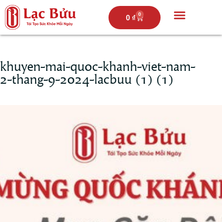
0
0
₫
Trang chủ
Câu chuyện lạc bửu
Thực đơn
Hoạt động
khuyen-mai-quoc-khanh-viet-nam-
2-thang-9-2024-lacbuu (1) (1)