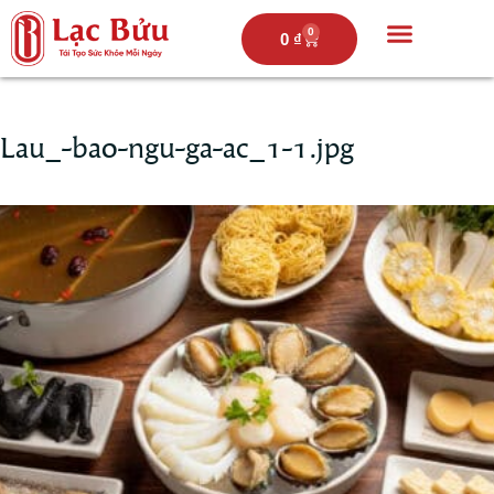
0
0
₫
Trang chủ
Câu chuyện lạc bửu
Thực đơn
Hoạt động
Lau_-bao-ngu-ga-ac_1-1.jpg