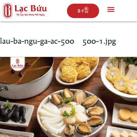
0
0
₫
Trang chủ
Câu chuyện lạc bửu
Thực đơn
Hoạt động
lau-ba-ngu-ga-ac-500×500-1.jpg