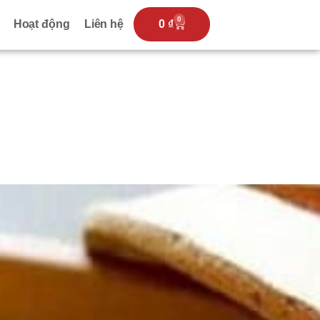
0
Hoạt động
Liên hệ
0
₫