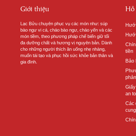
Giới thiệu
Hỗ 
Lạc Bửu chuyên phục vụ các món như: súp
Hướ
bào ngư vi cá, cháo bào ngư, cháo yến và các
Hướn
món tiềm, theo phương pháp chế biến giữ tối
đa dưỡng chất và hương vị nguyên bản. Dành
Chín
cho những người thích ăn uống nhẹ nhàng,
tiền
muốn tái tạo và phục hồi sức khỏe bản thân và
Bảo 
gia đình.
Phươ
phản
Giấy
an t
Các 
cung
Chín