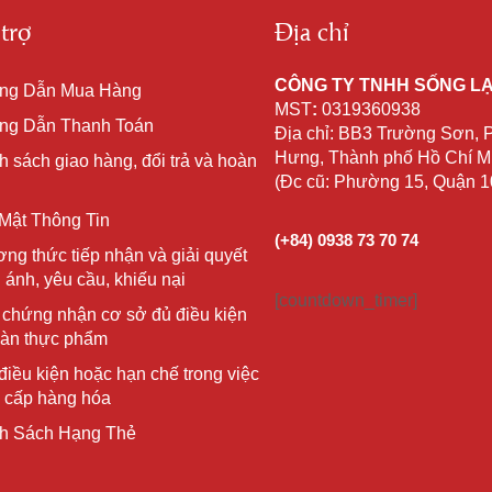
trợ
Địa chỉ
CÔNG TY TNHH SỐNG L
ng Dẫn Mua Hàng
MST
:
0319360938
g Dẫn Thanh Toán
Địa chỉ: BB3 Trường Sơn,
Hưng, Thành phố Hồ Chí Mi
h sách giao hàng, đổi trả và hoàn
(Đc cũ: Phường 15, Quận 
Mật Thông Tin
(+84) 0938 73 70 74
ng thức tiếp nhận và giải quyết
 ánh, yêu cầu, khiếu nại
[countdown_timer]
 chứng nhận cơ sở đủ điều kiện
oàn thực phẩm
điều kiện hoặc hạn chế trong việc
 cấp hàng hóa
h Sách Hạng Thẻ