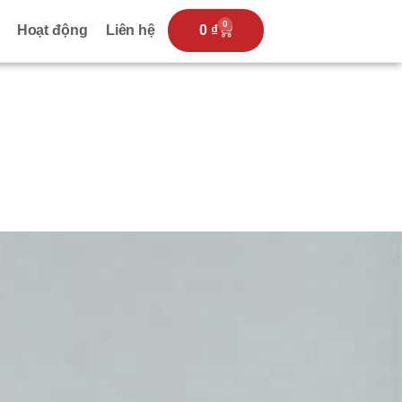
0
Hoạt động
Liên hệ
0
₫