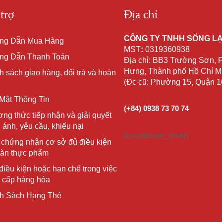
trợ
Địa chỉ
CÔNG TY TNHH SỐNG L
ng Dẫn Mua Hàng
MST
:
0319360938
g Dẫn Thanh Toán
Địa chỉ: BB3 Trường Sơn,
Hưng, Thành phố Hồ Chí Mi
h sách giao hàng, đổi trả và hoàn
(Đc cũ: Phường 15, Quận 
Mật Thông Tin
(+84) 0938 73 70 74
ng thức tiếp nhận và giải quyết
 ánh, yêu cầu, khiếu nại
[countdown_timer]
 chứng nhận cơ sở đủ điều kiện
oàn thực phẩm
điều kiện hoặc hạn chế trong việc
 cấp hàng hóa
h Sách Hạng Thẻ