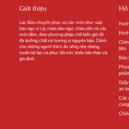
Giới thiệu
Hỗ 
Lạc Bửu chuyên phục vụ các món như: súp
Hướ
bào ngư vi cá, cháo bào ngư, cháo yến và các
Hướn
món tiềm, theo phương pháp chế biến giữ tối
đa dưỡng chất và hương vị nguyên bản. Dành
Chín
cho những người thích ăn uống nhẹ nhàng,
tiền
muốn tái tạo và phục hồi sức khỏe bản thân và
Bảo 
gia đình.
Phươ
phản
Giấy
an t
Các 
cung
Chín