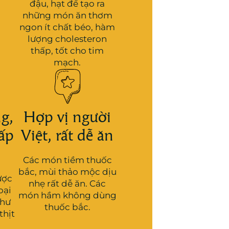
đậu, hạt để tạo ra
những món ăn thơm
ngon ít chất béo, hàm
lượng cholesteron
thấp, tốt cho tim
mạch.
g,
Hợp vị người
ấp
Việt, rất dễ ăn
Các món tiềm thuốc
bắc, mùi thảo mộc dịu
ược
nhẹ rất dễ ăn. Các
oại
món hầm không dùng
như
thuốc bắc.
thịt