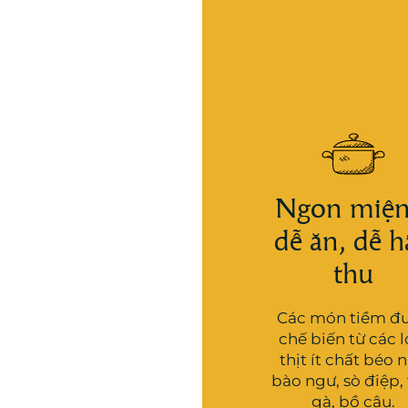
Ngon miện
dễ ăn, dễ h
thu
Các món tiềm đ
chế biến từ các l
thịt ít chất béo 
bào ngư, sò điệp, 
gà, bồ câu.