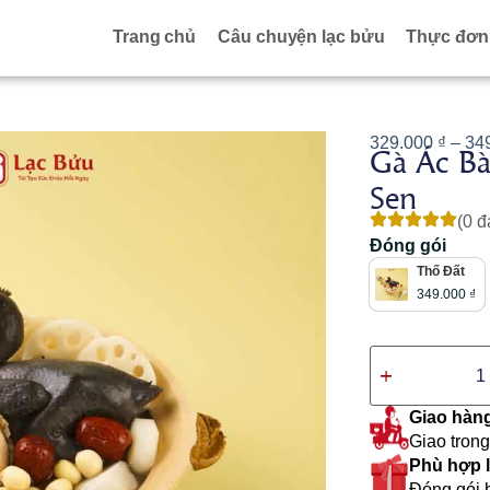
Trang chủ
Câu chuyện lạc bửu
Thực đơn
329.000
₫
–
34
Gà Ác B
Sen
(0 đ
Đóng gói
Thố Đất
349.000
₫
Giao hàn
Giao trong
Phù hợp l
Đóng gói b