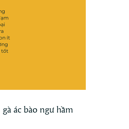
ng
đạm
oại
ra
n ít
ợng
 tốt
.
gà ác bào ngư hầm