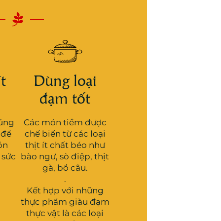
ít
Dùng loại
đạm tốt
húng
Các món tiềm được
 để
chế biến từ các loại
ón
thịt ít chất béo như
 sức
bào ngư, sò điệp, thịt
gà, bồ câu.
.
Kết hợp với những
thực phẩm giàu đạm
thực vật là các loại