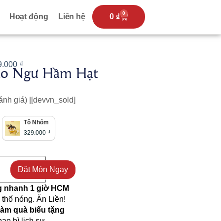
0
Hoạt động
Liên hệ
0
₫
9.000
₫
ào Ngư Hầm Hạt
ánh giá) |
[devvn_sold]
Tô Nhôm
329.000
₫
Đặt Món Ngay
g nhanh 1 giờ HCM
 thố nóng. Ăn Liền!
àm quà biếu tặng
ao bì lịch sự