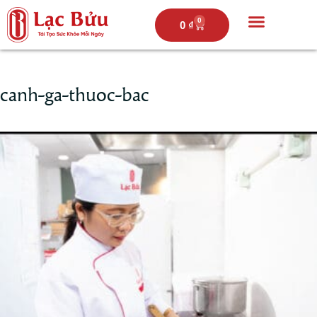
0
0
₫
Trang chủ
Câu chuyện lạc bửu
Thực đơn
Hoạt động
canh-ga-thuoc-bac