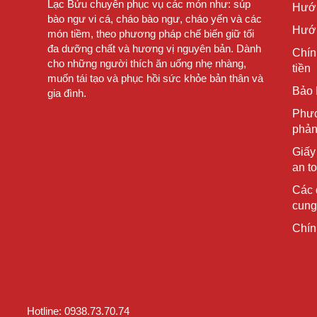
Lạc Bửu chuyên phục vụ các món như: súp
Hướ
bào ngư vi cá, cháo bào ngư, cháo yến và các
Hướn
món tiềm, theo phương pháp chế biến giữ tối
đa dưỡng chất và hương vị nguyên bản. Dành
Chín
cho những người thích ăn uống nhẹ nhàng,
tiền
muốn tái tạo và phục hồi sức khỏe bản thân và
Bảo 
gia đình.
Phươ
phản
Giấy
an t
Các 
cung
Chín
Hotline: 0938.73.70.74