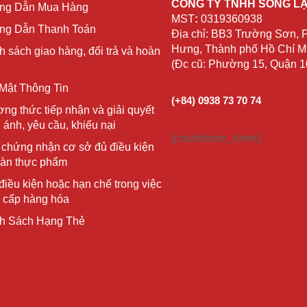
CÔNG TY TNHH SỐNG L
ng Dẫn Mua Hàng
MST
:
0319360938
g Dẫn Thanh Toán
Địa chỉ: BB3 Trường Sơn,
Hưng, Thành phố Hồ Chí Mi
h sách giao hàng, đổi trả và hoàn
(Đc cũ: Phường 15, Quận 
Mật Thông Tin
(+84) 0938 73 70 74
ng thức tiếp nhận và giải quyết
 ánh, yêu cầu, khiếu nại
[countdown_timer]
 chứng nhận cơ sở đủ điều kiện
oàn thực phẩm
điều kiện hoặc hạn chế trong việc
 cấp hàng hóa
h Sách Hạng Thẻ