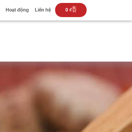
0
Hoạt động
Liên hệ
0
₫