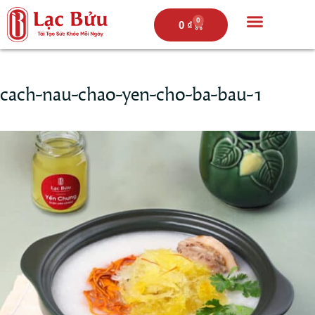
0
0
₫
Trang chủ
Câu chuyện lạc bửu
Thực đơn
Hoạt động
cach-nau-chao-yen-cho-ba-bau-1