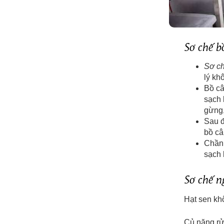
Sơ chế b
Sơ ch
lý kh
Bồ câ
sạch 
gừng,
Sau đ
bồ câ
Chần 
sạch 
Sơ chế ng
Hạt sen k
Củ năng rử