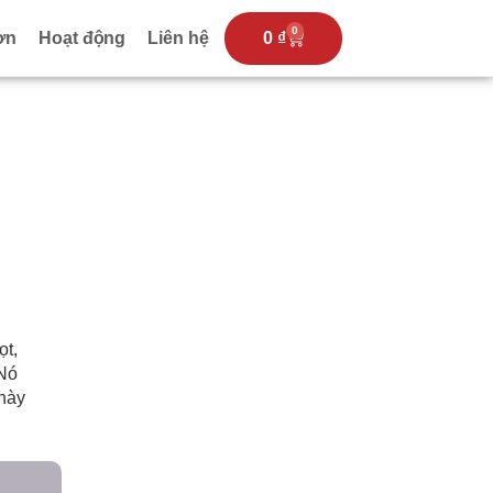
0
ơn
Hoạt động
Liên hệ
0
₫
t,
 Nó
 này