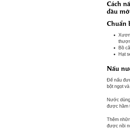
Cách nấ
dầu mỡ 
Chuẩn b
Xương
thượ
Bồ c
Hạt s
Nấu nư
Để nấu đượ
bột ngọt v
Nước dùng 
được hầm từ
Thêm những
được nồi n