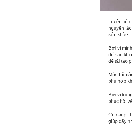
Trước tiên 
nguyên tắc 
sức khỏe.
Bời vì mìn
để sau khi
để tái tạo 
Món
bồ câ
phù hợp kh
Bời vì tron
phục hồi vế
Củ năng chứ
giúp đẩy n