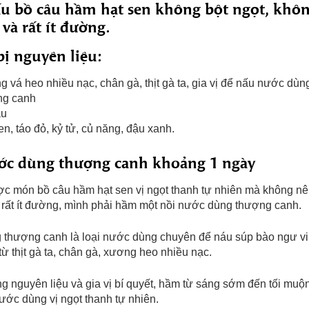
u bồ câu hầm hạt sen không bột ngọt, khô
và rất ít đường.
ị nguyên liệu:
 vá heo nhiều nạc, chân gà, thịt gà ta, gia vị để nấu nước dùn
ng canh
âu
en, táo đỏ, kỷ tử, củ năng, đậu xanh.
ớc dùng thượng canh khoảng 1 ngày
c món bồ câu hầm hạt sen vị ngọt thanh tự nhiên mà không n
à rất ít đường, mình phải hầm một nồi nước dùng thượng canh.
thượng canh là loại nước dùng chuyên để náu súp bào ngư vi
 thịt gà ta, chân gà, xương heo nhiều nạc.
 nguyên liệu và gia vị bí quyết, hầm từ sáng sớm đến tối muộ
ước dùng vị ngọt thanh tự nhiên.