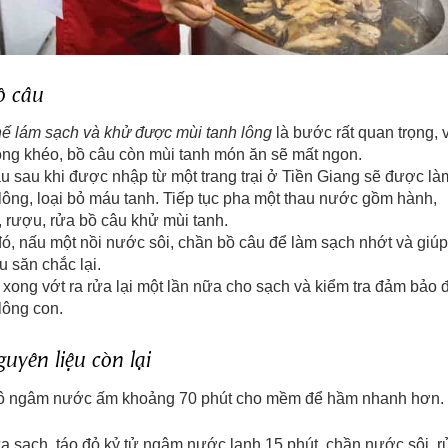
ồ câu
ế lám sạch và khử được mùi tanh lông
là bước rất quan trọng, 
ông khéo, bồ câu còn mùi tanh món ăn sẽ mất ngon.
u sau khi được nhập từ một trang trại ở Tiền Giang sẽ được là
lông, loại bỏ máu tanh. Tiếp tục pha một thau nước gồm hành,
 rượu, rửa bồ câu khử mùi tanh.
ó, nấu một nồi nước sôi, chần bồ câu để làm sạch nhớt và giúp 
u săn chắc lại.
xong vớt ra rửa lại một lần nữa cho sạch và kiểm tra đảm bảo 
lông con.
uyên liệu còn lại
hô ngâm nước ấm khoảng 70 phút cho mềm để hầm nhanh hơn.
a sạch, táo đỏ kỷ tử ngâm nước lạnh 15 phút, chần nước sôi, r