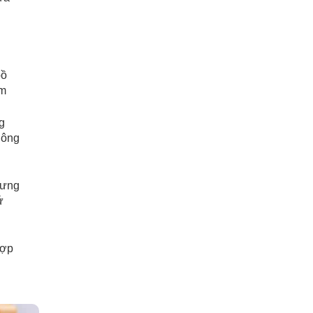
bồ
ềm
g
hông
hưng
ứ
hợp