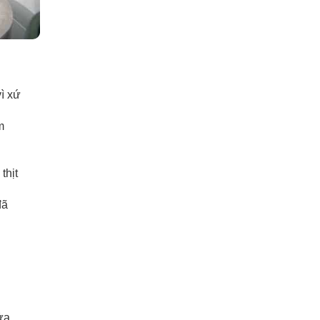
vì xứ
m
thịt
đã
ửa