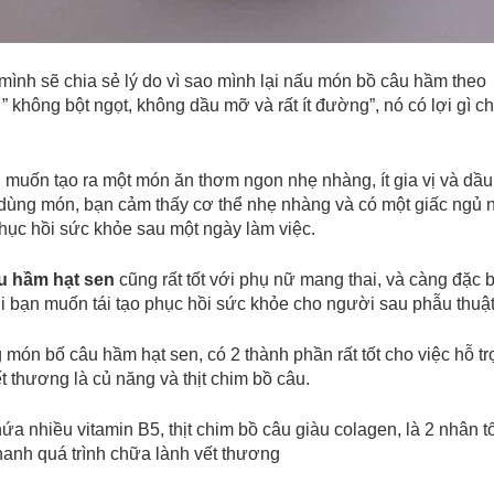
mình sẽ chia sẻ lý do vì sao mình lại nấu món bồ câu hầm theo
” không bột ngọt, không dầu mỡ và rất ít đường”, nó có lợi gì c
h muốn tạo ra một món ăn thơm ngon nhẹ nhàng, ít gia vị và dầ
 dùng món, bạn cảm thấy cơ thể nhẹ nhàng và có một giấc ngủ 
phục hồi sức khỏe sau một ngày làm việc.
u hầm hạt sen
cũng rất tốt với phụ nữ mang thai, và càng đặc b
i bạn muốn tái tạo phục hồi sức khỏe cho người sau phẫu thuật
g món bố câu hầm hạt sen, có 2 thành phần rất tốt cho việc hỗ tr
t thương là củ năng và thịt chim bồ câu.
a nhiều vitamin B5, thịt chim bồ câu giàu colagen, là 2 nhân t
hanh quá trình chữa lành vết thương