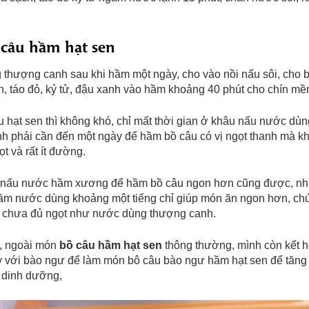
câu hầm hạt sen
thượng canh sau khi hầm một ngày, cho vào nồi nấu sôi, cho 
en, táo đỏ, kỷ tử, đậu xanh vào hầm khoảng 40 phút cho chín m
 hạt sen thì không khó, chỉ mất thời gian ở khâu nấu nước dùn
h phải cần đến một ngày để hầm bồ câu có vị ngọt thanh mà k
t và rất ít đường.
 nấu nước hầm xương để hầm bồ câu ngon hơn cũng được, n
hầm nước dùng khoảng một tiếng chỉ giúp món ăn ngon hơn, ch
chưa đủ ngọt như nước dùng thượng canh.
, ngoài món
bồ câu hầm hạt sen
thông thường, mình còn kết 
 với bào ngư để làm món bô câu bào ngư hầm hạt sen để tăng
ị dinh dưỡng,