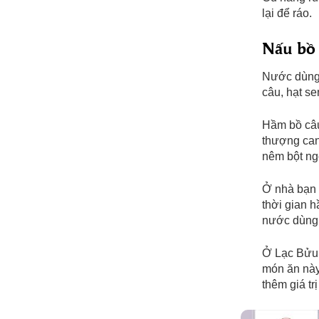
lại để ráo.
Nấu bồ 
Nước dùng 
câu, hạt s
Hầm bồ câu
thượng can
nêm bột ngọ
Ở nhà bạn
thời gian 
nước dùng 
Ở Lạc Bửu
món ăn này
thêm giá tr