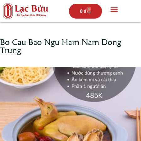
0
0
₫
Trang chủ
Câu chuyện lạc bửu
Thực đơn
Hoạt động
Bo Cau Bao Ngu Ham Nam Dong
Trung