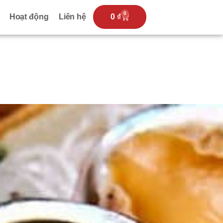
0
Hoạt động
Liên hệ
0
₫