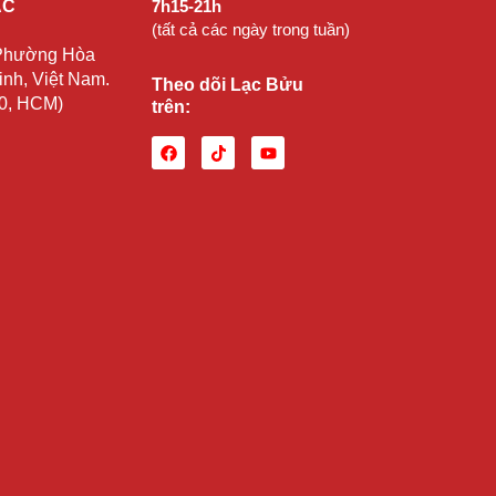
ẠC
7h15-21h
(tất cả các ngày trong tuần)
 Phường Hòa
nh, Việt Nam.
Theo dõi Lạc Bửu
10, HCM)
trên: