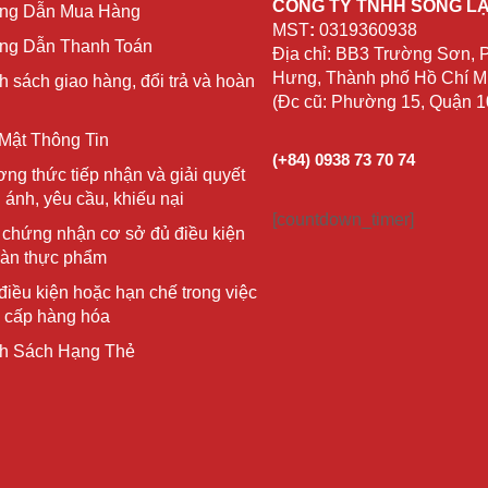
CÔNG TY TNHH SỐNG L
ng Dẫn Mua Hàng
MST
:
0319360938
g Dẫn Thanh Toán
Địa chỉ: BB3 Trường Sơn,
Hưng, Thành phố Hồ Chí Mi
h sách giao hàng, đổi trả và hoàn
(Đc cũ: Phường 15, Quận 
Mật Thông Tin
(+84) 0938 73 70 74
ng thức tiếp nhận và giải quyết
 ánh, yêu cầu, khiếu nại
[countdown_timer]
 chứng nhận cơ sở đủ điều kiện
oàn thực phẩm
điều kiện hoặc hạn chế trong việc
 cấp hàng hóa
h Sách Hạng Thẻ