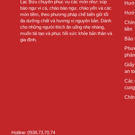
Lạc Bửu chuyên phục vụ các món như: súp
Hướ
bào ngư vi cá, cháo bào ngư, cháo yến và các
Hướn
món tiềm, theo phương pháp chế biến giữ tối
đa dưỡng chất và hương vị nguyên bản. Dành
Chín
cho những người thích ăn uống nhẹ nhàng,
tiền
muốn tái tạo và phục hồi sức khỏe bản thân và
Bảo 
gia đình.
Phươ
phản
Giấy
an t
Các 
cung
Chín
Hotline: 0938.73.70.74