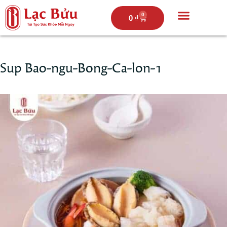
0
0
₫
Trang chủ
Câu chuyện lạc bửu
Thực đơn
Hoạt động
Sup Bao-ngu-Bong-Ca-lon-1