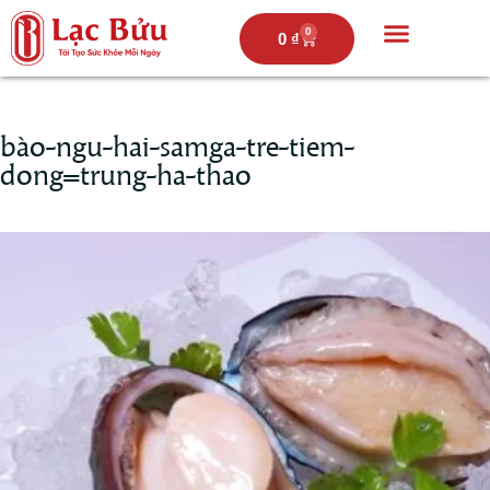
0
0
₫
Trang chủ
Câu chuyện lạc bửu
Thực đơn
Hoạt động
bào-ngu-hai-samga-tre-tiem-
dong=trung-ha-thao