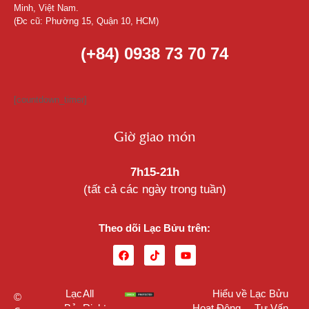
Minh, Việt Nam.
(Đc cũ: Phường 15, Quận 10, HCM)
(+84) 0938 73 70 74
[countdown_timer]
Giờ giao món
7h15-21h
(tất cả các ngày trong tuần)
Theo dõi Lạc Bửu trên:
Lạc
All
Hiểu về Lạc Bửu
©
Bửu
Rights
Hoạt Động
Tư Vấn