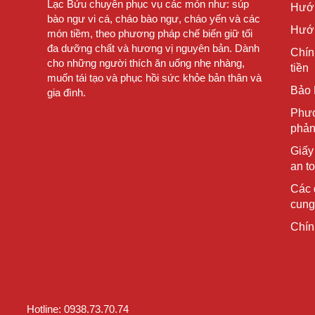
Lạc Bửu chuyên phục vụ các món như: súp
Hướ
bào ngư vi cá, cháo bào ngư, cháo yến và các
Hướn
món tiềm, theo phương pháp chế biến giữ tối
đa dưỡng chất và hương vị nguyên bản. Dành
Chín
cho những người thích ăn uống nhẹ nhàng,
tiền
muốn tái tạo và phục hồi sức khỏe bản thân và
Bảo 
gia đình.
Phươ
phản
Giấy
an t
Các 
cung
Chín
Hotline: 0938.73.70.74