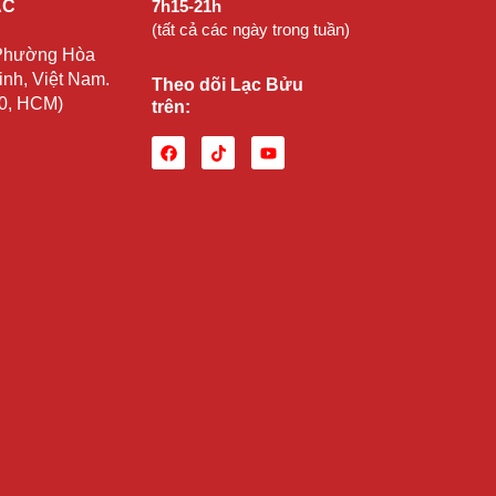
ẠC
7h15-21h
(tất cả các ngày trong tuần)
 Phường Hòa
nh, Việt Nam.
Theo dõi Lạc Bửu
10, HCM)
trên: