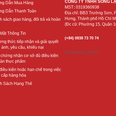
CÔNG TY TNHH SỐNG L
ng Dẫn Mua Hàng
MST
:
0319360938
g Dẫn Thanh Toán
Địa chỉ: BB3 Trường Sơn,
Hưng, Thành phố Hồ Chí Mi
h sách giao hàng, đổi trả và hoàn
(Đc cũ: Phường 15, Quận 
Mật Thông Tin
(+84) 0938 73 70 74
ng thức tiếp nhận và giải quyết
 ánh, yêu cầu, khiếu nại
[countdown_timer]
 chứng nhận cơ sở đủ điều kiện
oàn thực phẩm
điều kiện hoặc hạn chế trong việc
 cấp hàng hóa
h Sách Hạng Thẻ