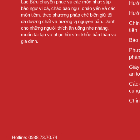
Lạc Bửu chuyên phục vụ các món như: súp
Hướ
bào ngư vi cá, cháo bào ngư, cháo yến và các
Hướn
món tiềm, theo phương pháp chế biến giữ tối
đa dưỡng chất và hương vị nguyên bản. Dành
Chín
cho những người thích ăn uống nhẹ nhàng,
tiền
muốn tái tạo và phục hồi sức khỏe bản thân và
Bảo 
gia đình.
Phươ
phản
Giấy
an t
Các 
cung
Chín
Hotline: 0938.73.70.74