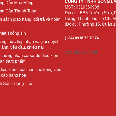
CÔNG TY TNHH SỐNG L
ng Dẫn Mua Hàng
MST
:
0319360938
g Dẫn Thanh Toán
Địa chỉ: BB3 Trường Sơn,
Hưng, Thành phố Hồ Chí Mi
h sách giao hàng, đổi trả và hoàn
(Đc cũ: Phường 15, Quận 
Mật Thông Tin
(+84) 0938 73 70 74
ng thức tiếp nhận và giải quyết
 ánh, yêu cầu, khiếu nại
[countdown_timer]
 chứng nhận cơ sở đủ điều kiện
oàn thực phẩm
điều kiện hoặc hạn chế trong việc
 cấp hàng hóa
h Sách Hạng Thẻ