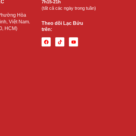
ẠC
7h15-21h
(tất cả các ngày trong tuần)
 Phường Hòa
nh, Việt Nam.
Theo dõi Lạc Bửu
10, HCM)
trên: