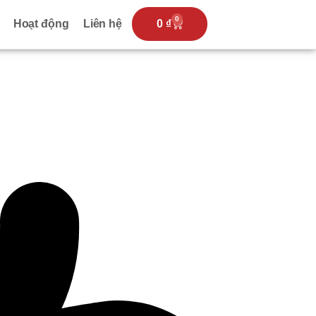
0
Hoạt động
Liên hệ
0
₫