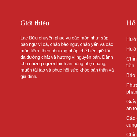
Giới thiệu
Hỗ 
Lạc Bửu chuyên phục vụ các món như: súp
Hướ
bào ngư vi cá, cháo bào ngư, cháo yến và các
Hướn
món tiềm, theo phương pháp chế biến giữ tối
đa dưỡng chất và hương vị nguyên bản. Dành
Chín
cho những người thích ăn uống nhẹ nhàng,
tiền
muốn tái tạo và phục hồi sức khỏe bản thân và
Bảo 
gia đình.
Phươ
phản
Giấy
an t
Các 
cung
Chín