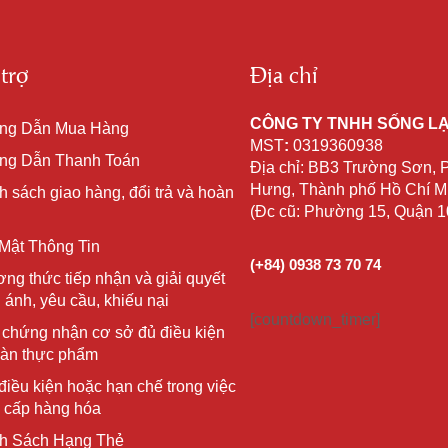
trợ
Địa chỉ
CÔNG TY TNHH SỐNG L
ng Dẫn Mua Hàng
MST
:
0319360938
g Dẫn Thanh Toán
Địa chỉ: BB3 Trường Sơn,
Hưng, Thành phố Hồ Chí Mi
h sách giao hàng, đổi trả và hoàn
(Đc cũ: Phường 15, Quận 
Mật Thông Tin
(+84) 0938 73 70 74
ng thức tiếp nhận và giải quyết
 ánh, yêu cầu, khiếu nại
[countdown_timer]
 chứng nhận cơ sở đủ điều kiện
oàn thực phẩm
điều kiện hoặc hạn chế trong việc
 cấp hàng hóa
h Sách Hạng Thẻ