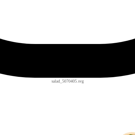
salad_5070405.svg