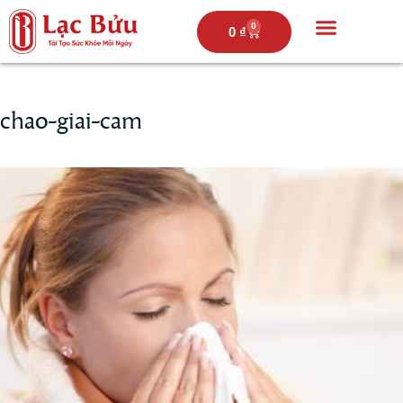
0
0
₫
Trang chủ
Câu chuyện lạc bửu
Thực đơn
Hoạt động
chao-giai-cam