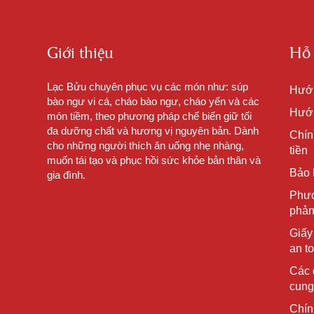
Giới thiệu
Hỗ 
Lạc Bửu chuyên phục vụ các món như: súp
Hướ
bào ngư vi cá, cháo bào ngư, cháo yến và các
Hướn
món tiềm, theo phương pháp chế biến giữ tối
đa dưỡng chất và hương vị nguyên bản. Dành
Chín
cho những người thích ăn uống nhẹ nhàng,
tiền
muốn tái tạo và phục hồi sức khỏe bản thân và
Bảo 
gia đình.
Phươ
phản
Giấy
an t
Các 
cung
Chín