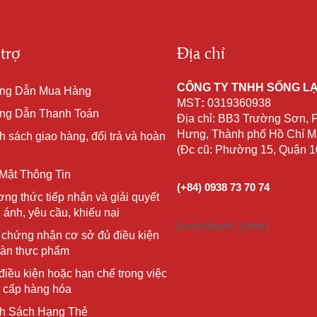
trợ
Địa chỉ
CÔNG TY TNHH SỐNG L
ng Dẫn Mua Hàng
MST
:
0319360938
g Dẫn Thanh Toán
Địa chỉ: BB3 Trường Sơn,
Hưng, Thành phố Hồ Chí Mi
h sách giao hàng, đổi trả và hoàn
(Đc cũ: Phường 15, Quận 
Mật Thông Tin
(+84) 0938 73 70 74
ng thức tiếp nhận và giải quyết
 ánh, yêu cầu, khiếu nại
[countdown_timer]
 chứng nhận cơ sở đủ điều kiện
oàn thực phẩm
điều kiện hoặc hạn chế trong việc
 cấp hàng hóa
h Sách Hạng Thẻ