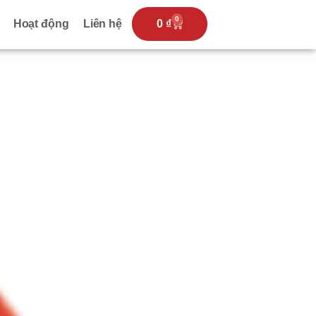
0
Hoạt động
Liên hệ
0
₫