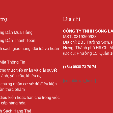
trợ
Địa chỉ
CÔNG TY TNHH SỐNG L
ng Dẫn Mua Hàng
MST
:
0319360938
g Dẫn Thanh Toán
Địa chỉ: BB3 Trường Sơn,
Hưng, Thành phố Hồ Chí Mi
h sách giao hàng, đổi trả và hoàn
(Đc cũ: Phường 15, Quận 
Mật Thông Tin
(+84) 0938 73 70 74
ng thức tiếp nhận và giải quyết
 ánh, yêu cầu, khiếu nại
[countdown_timer]
 chứng nhận cơ sở đủ điều kiện
oàn thực phẩm
điều kiện hoặc hạn chế trong việc
 cấp hàng hóa
h Sách Hạng Thẻ