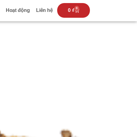
0
Hoạt động
Liên hệ
0
₫