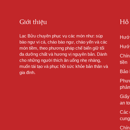
Giới thiệu
Hỗ 
Lạc Bửu chuyên phục vụ các món như: súp
Hướ
bào ngư vi cá, cháo bào ngư, cháo yến và các
Hướn
món tiềm, theo phương pháp chế biến giữ tối
đa dưỡng chất và hương vị nguyên bản. Dành
Chín
cho những người thích ăn uống nhẹ nhàng,
tiền
muốn tái tạo và phục hồi sức khỏe bản thân và
Bảo 
gia đình.
Phươ
phản
Giấy
an t
Các 
cung
Chín