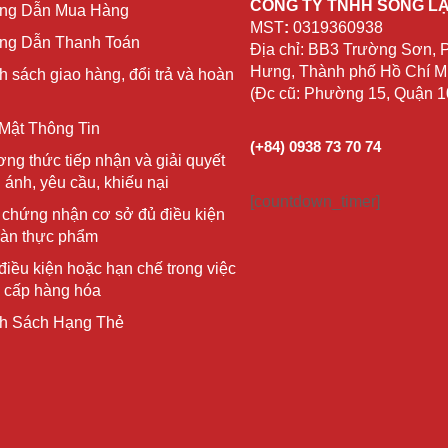
CÔNG TY TNHH SỐNG L
ng Dẫn Mua Hàng
MST
:
0319360938
g Dẫn Thanh Toán
Địa chỉ: BB3 Trường Sơn,
Hưng, Thành phố Hồ Chí Mi
h sách giao hàng, đổi trả và hoàn
(Đc cũ: Phường 15, Quận 
Mật Thông Tin
(+84) 0938 73 70 74
ng thức tiếp nhận và giải quyết
 ánh, yêu cầu, khiếu nại
[countdown_timer]
 chứng nhận cơ sở đủ điều kiện
oàn thực phẩm
điều kiện hoặc hạn chế trong việc
 cấp hàng hóa
h Sách Hạng Thẻ