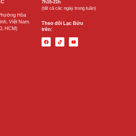
ẠC
7h15-21h
(tất cả các ngày trong tuần)
 Phường Hòa
nh, Việt Nam.
Theo dõi Lạc Bửu
10, HCM)
trên: