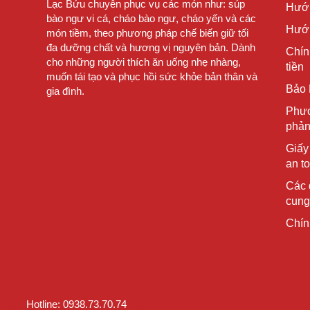
Lạc Bửu chuyên phục vụ các món như: súp
Hướ
bào ngư vi cá, cháo bào ngư, cháo yến và các
Hướn
món tiềm, theo phương pháp chế biến giữ tối
đa dưỡng chất và hương vị nguyên bản. Dành
Chín
cho những người thích ăn uống nhẹ nhàng,
tiền
muốn tái tạo và phục hồi sức khỏe bản thân và
Bảo 
gia đình.
Phươ
phản
Giấy
an t
Các 
cung
Chín
Hotline: 0938.73.70.74