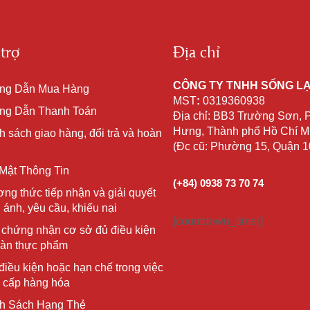
trợ
Địa chỉ
CÔNG TY TNHH SỐNG L
ng Dẫn Mua Hàng
MST
:
0319360938
g Dẫn Thanh Toán
Địa chỉ: BB3 Trường Sơn,
Hưng, Thành phố Hồ Chí Mi
h sách giao hàng, đổi trả và hoàn
(Đc cũ: Phường 15, Quận 
Mật Thông Tin
(+84) 0938 73 70 74
ng thức tiếp nhận và giải quyết
 ánh, yêu cầu, khiếu nại
[countdown_timer]
 chứng nhận cơ sở đủ điều kiện
oàn thực phẩm
điều kiện hoặc hạn chế trong việc
 cấp hàng hóa
h Sách Hạng Thẻ