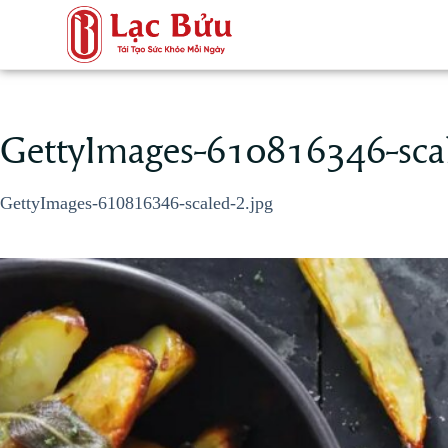
GettyImages-610816346-scal
GettyImages-610816346-scaled-2.jpg