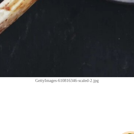
GettyImages-610816346-scaled-2.jpg