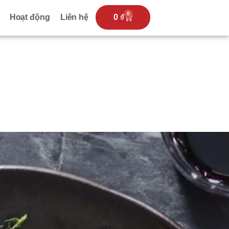
0
Hoạt động
Liên hệ
0
₫