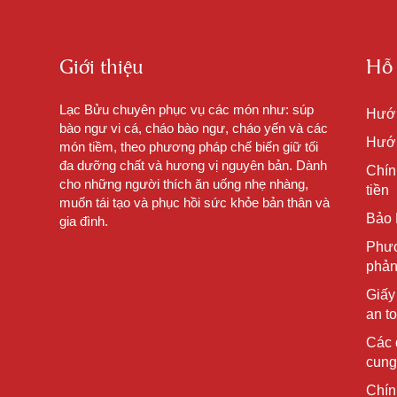
Giới thiệu
Hỗ 
Lạc Bửu chuyên phục vụ các món như: súp
Hướ
bào ngư vi cá, cháo bào ngư, cháo yến và các
Hướn
món tiềm, theo phương pháp chế biến giữ tối
đa dưỡng chất và hương vị nguyên bản. Dành
Chín
cho những người thích ăn uống nhẹ nhàng,
tiền
muốn tái tạo và phục hồi sức khỏe bản thân và
Bảo 
gia đình.
Phươ
phản
Giấy
an t
Các 
cung
Chín