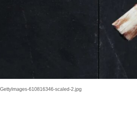
GettyImages-610816346-scaled-2.jpg