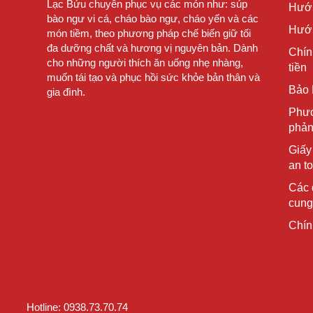
Lạc Bửu chuyên phục vụ các món như: súp
Hướ
bào ngư vi cá, cháo bào ngư, cháo yến và các
Hướn
món tiềm, theo phương pháp chế biến giữ tối
đa dưỡng chất và hương vị nguyên bản. Dành
Chín
cho những người thích ăn uống nhẹ nhàng,
tiền
muốn tái tạo và phục hồi sức khỏe bản thân và
Bảo 
gia đình.
Phươ
phản
Giấy
an t
Các 
cung
Chín
Hotline: 0938.73.70.74