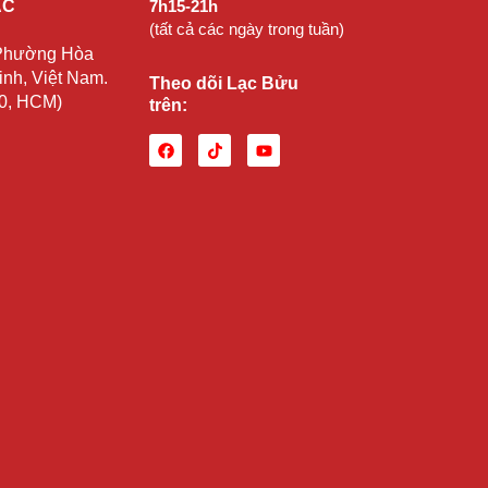
ẠC
7h15-21h
(tất cả các ngày trong tuần)
 Phường Hòa
nh, Việt Nam.
Theo dõi Lạc Bửu
10, HCM)
trên: