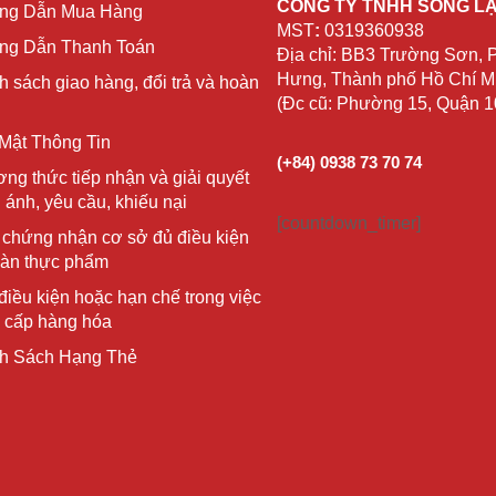
CÔNG TY TNHH SỐNG L
ng Dẫn Mua Hàng
MST
:
0319360938
g Dẫn Thanh Toán
Địa chỉ: BB3 Trường Sơn,
Hưng, Thành phố Hồ Chí Mi
h sách giao hàng, đổi trả và hoàn
(Đc cũ: Phường 15, Quận 
Mật Thông Tin
(+84) 0938 73 70 74
ng thức tiếp nhận và giải quyết
 ánh, yêu cầu, khiếu nại
[countdown_timer]
 chứng nhận cơ sở đủ điều kiện
oàn thực phẩm
điều kiện hoặc hạn chế trong việc
 cấp hàng hóa
h Sách Hạng Thẻ