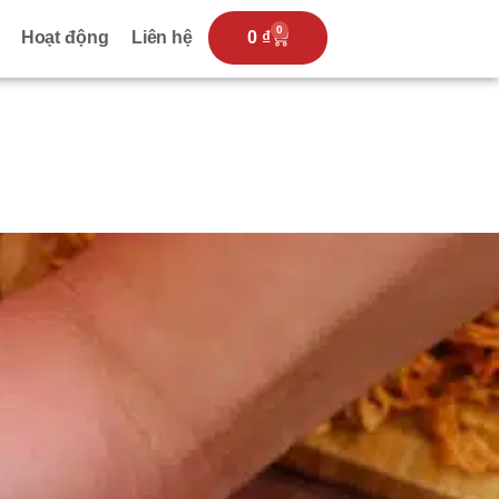
0
Hoạt động
Liên hệ
0
₫