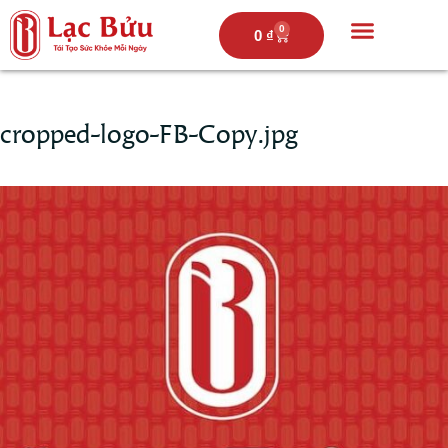
0
0
₫
Trang chủ
Câu chuyện lạc bửu
Thực đơn
Hoạt động
cropped-logo-FB-Copy.jpg