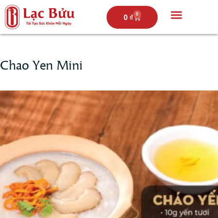
0
0
₫
Trang chủ
Câu chuyện lạc bửu
Thực đơn
Hoạt động
Chao Yen Mini