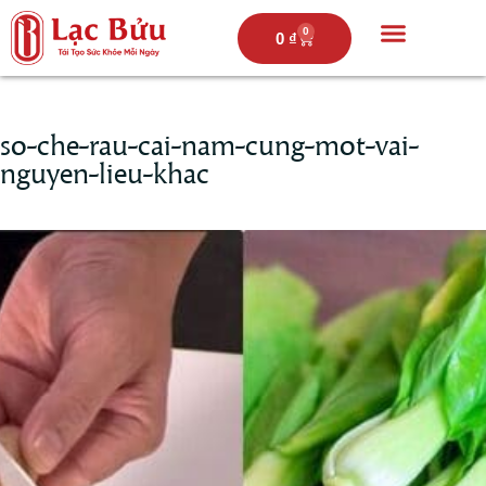
0
0
₫
Trang chủ
Câu chuyện lạc bửu
Thực đơn
Hoạt động
so-che-rau-cai-nam-cung-mot-vai-
nguyen-lieu-khac