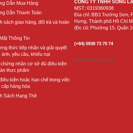
CÔNG TY TNHH SỐNG L
ng Dẫn Mua Hàng
MST
:
0319360938
g Dẫn Thanh Toán
Địa chỉ: BB3 Trường Sơn,
Hưng, Thành phố Hồ Chí Mi
h sách giao hàng, đổi trả và hoàn
(Đc cũ: Phường 15, Quận 
Mật Thông Tin
(+84) 0938 73 70 74
ng thức tiếp nhận và giải quyết
 ánh, yêu cầu, khiếu nại
[countdown_timer]
 chứng nhận cơ sở đủ điều kiện
oàn thực phẩm
điều kiện hoặc hạn chế trong việc
 cấp hàng hóa
h Sách Hạng Thẻ