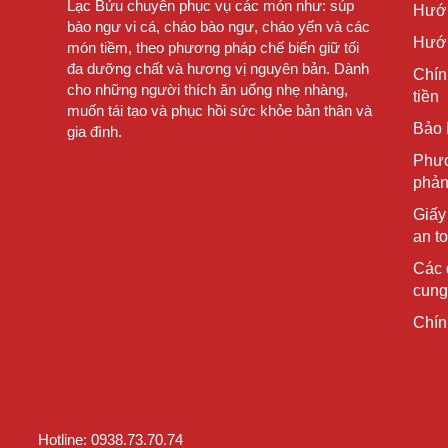
Lạc Bửu chuyên phục vụ các món như: súp
Hướ
bào ngư vi cá, cháo bào ngư, cháo yến và các
Hướn
món tiềm, theo phương pháp chế biến giữ tối
đa dưỡng chất và hương vị nguyên bản. Dành
Chín
cho những người thích ăn uống nhẹ nhàng,
tiền
muốn tái tạo và phục hồi sức khỏe bản thân và
Bảo 
gia đình.
Phươ
phản
Giấy
an t
Các 
cung
Chín
Hotline: 0938.73.70.74