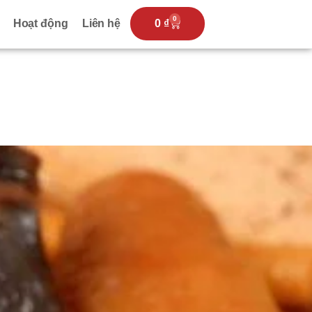
0
Hoạt động
Liên hệ
0
₫