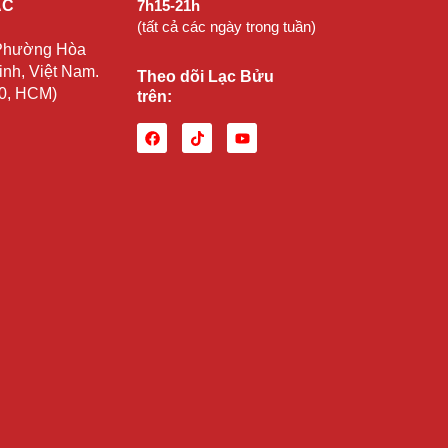
ẠC
7h15-21h
(tất cả các ngày trong tuần)
 Phường Hòa
nh, Việt Nam.
Theo dõi Lạc Bửu
10, HCM)
trên: