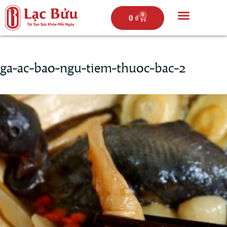
0
0
₫
Trang chủ
Câu chuyện lạc bửu
Thực đơn
Hoạt động
ga-ac-bao-ngu-tiem-thuoc-bac-2